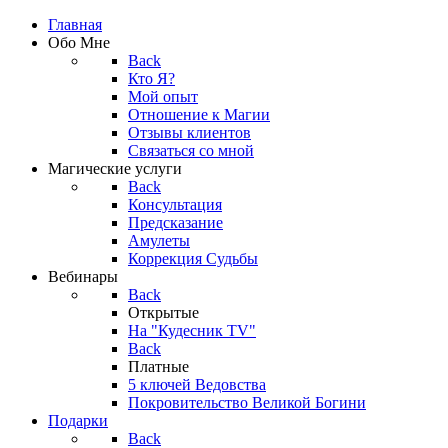
Главная
Обо Мне
Back
Кто Я?
Мой опыт
Отношение к Магии
Отзывы клиентов
Связаться со мной
Магические услуги
Back
Консультация
Предсказание
Амулеты
Коррекция Судьбы
Вебинары
Back
Открытые
На "Кудесник TV"
Back
Платные
5 ключей Ведовства
Покровительство Великой Богини
Подарки
Back