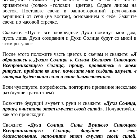
хризантемы (только «головки» цветов). Сядьте лицом на
восток. Поставьте свечи в равносторонний треугольник
вершиной от себя (на восток), основанием к себе. Зажгите
свечи по часовой стрелке.
Скажите: «Пусть все зловредные Духи покинут мой дом,
пусть лишь Духи созидания и Духи Солнца будут со мной в
этом ритуале».
После этого положите часть цветов к свечам и скажите:
«Я
обращаюсь к Духам Солнца, к Силам Великого Сияющего
Всепроникающего Солнца, прошу, проявитесь в моем
ритуале, придите ко мне, помогите мне создать амулет, в
котором будет ваша сила и ваше благословение»
.
Если чувствуете, потребность, повторите призвание несколько
раз (лучше кратно трем).
Возьмите будущий амулет в руки и скажите:
«Духи Солнца,
прошу, очистите этот амулет своей силой»
. Почувствуйте,
как это происходит.
Скажите:
«Духи Солнца, Силы Великого Сияющего
Всепроникающего Солнца, даруйте мне свое
благословление, наполните этот амулет своей силой.