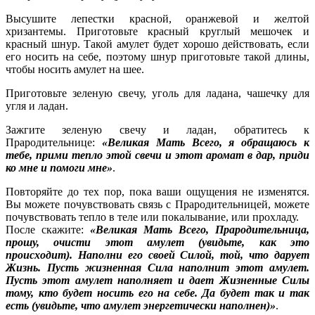
Высушите лепестки красной, оранжевой и желтой
хризантемы. Приготовьте красный круглый мешочек и
красный шнур. Такой амулет будет хорошо действовать, если
его носить на себе, поэтому шнур приготовьте такой длины,
чтобы носить амулет на шее.
Приготовьте зеленую свечу, уголь для ладана, чашечку для
угля и ладан.
Зажгите зеленую свечу и ладан, обратитесь к
Прародительнице:
«Великая Мать Всего, я обращаюсь к
тебе, прими тепло этой свечи и этот аромат в дар, приди
ко мне и помоги мне»
.
Повторяйте до тех пор, пока ваши ощущения не изменятся.
Вы можете почувствовать связь с Прародительницей, можете
почувствовать тепло в теле или покалывание, или прохладу.
После скажите:
«Великая Мать Всего, Прародительница,
прошу, очисти этот амулет (увидьте, как это
происходит). Наполни его своей Силой, той, что дарует
Жизнь. Пусть жизненная Сила наполнит этот амулет.
Пусть этот амулет наполняет и дает Жизненные Силы
тому, кто будет носить его на себе. Да будет так и так
есть (увидьте, что амулет энергетически наполнен)»
.