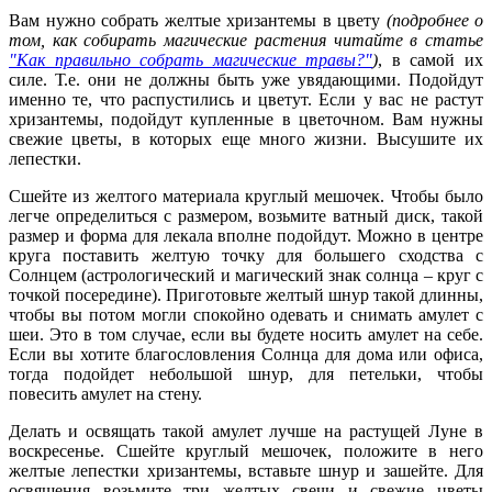
Вам нужно собрать желтые хризантемы в цвету
(подробнее о
том, как собирать магические растения читайте в статье
"Как правильно собрать магические травы?"
)
, в самой их
силе. Т.е. они не должны быть уже увядающими. Подойдут
именно те, что распустились и цветут. Если у вас не растут
хризантемы, подойдут купленные в цветочном. Вам нужны
свежие цветы, в которых еще много жизни. Высушите их
лепестки.
Сшейте из желтого материала круглый мешочек. Чтобы было
легче определиться с размером, возьмите ватный диск, такой
размер и форма для лекала вполне подойдут. Можно в центре
круга поставить желтую точку для большего сходства с
Солнцем (астрологический и магический знак солнца – круг с
точкой посередине). Приготовьте желтый шнур такой длинны,
чтобы вы потом могли спокойно одевать и снимать амулет с
шеи. Это в том случае, если вы будете носить амулет на себе.
Если вы хотите благословления Солнца для дома или офиса,
тогда подойдет небольшой шнур, для петельки, чтобы
повесить амулет на стену.
Делать и освящать такой амулет лучше на растущей Луне в
воскресенье. Сшейте круглый мешочек, положите в него
желтые лепестки хризантемы, вставьте шнур и зашейте. Для
освящения возьмите три желтых свечи и свежие цветы