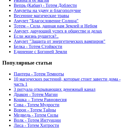
Рябина и её магия
Вепрь (Кабан) - Тотем Доблести
Амулеты на удачу и благополучие
Весенние магические травы
Амулет "Благословение Солнца"
Тотем – Сила, данная нам Землей и Небом
Амулет, дарующий успех в обществе и делах
Если жизнь рушится?..
Амулет "Защита от энергетических вампиров"
Белка - Тотем Стойкости
Единение с Богиней Земли
Популярные статьи
Пантера - Тотем Темноты
10 магических растений, которые стоит завести дома -
часть 1
3 ритуала открывающих денежный канал
Дракон - Тотем Магии
Кошка – Тотем Равновесия
Сова - Тотем Мудрости
Ворон - Тотем Тайны
Медведь - Тотем Силы
Волк - Тотем Интуиции
Лиса - Тотем Хитрости