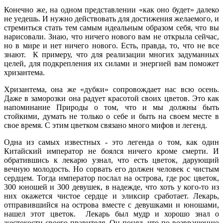
Конечно же, на одном представлении «как оно будет» далеко
не уедешь. И нужно действовать для достижения желаемого, и
стремиться стать тем самым идеальным образом себя, что вы
нарисовали. Знаю, что ничего нового вам не открыла сейчас,
но в мире и нет ничего нового. Есть, правда, то, что не все
знают. К примеру, что для реализации многих задуманных
целей, для подкрепления их силами и энергией вам поможет
хризантема.
Хризантема, она же «дубки» сопровождает нас всю осень.
Даже в заморозки она радует красотой своих цветов. Это как
напоминание Природы о том, что и мы должны быть
стойкими, думать не только о себе и быть на своем месте в
свое время. С этим цветком связано много мифов и легенд.
Одна из самых известных - это легенда о том, как один
Китайский император не боялся ничего кроме смерти. И
обратившись к лекарю узнал, что есть цветок, дарующий
вечную молодость. Но сорвать его должен человек с чистым
сердцем. Тогда император послал на острова, где рос цветок,
300 юношей и 300 девушек, в надежде, что хоть у кого-то из
них окажется чистое сердце и эликсир сработает. Лекарь,
отправившийся на острова вместе с девушками и юношами,
нашел этот цветок. Лекарь был мудр и хорошо знал о
жестокости своего правителя. Он понял, что по возвращению