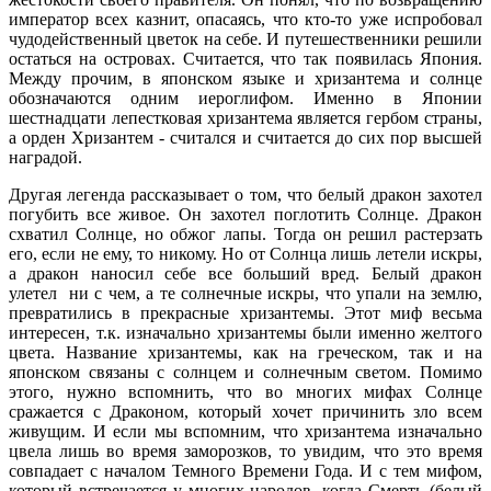
император всех казнит, опасаясь, что кто-то уже испробовал
чудодейственный цветок на себе. И путешественники решили
остаться на островах. Считается, что так появилась Япония.
Между прочим, в японском языке и хризантема и солнце
обозначаются одним иероглифом. Именно в Японии
шестнадцати лепестковая хризантема является гербом страны,
а орден Хризантем - считался и считается до сих пор высшей
наградой.
Другая легенда рассказывает о том, что белый дракон захотел
погубить все живое. Он захотел поглотить Солнце. Дракон
схватил Солнце, но обжог лапы. Тогда он решил растерзать
его, если не ему, то никому. Но от Солнца лишь летели искры,
а дракон наносил себе все больший вред. Белый дракон
улетел ни с чем, а те солнечные искры, что упали на землю,
превратились в прекрасные хризантемы. Этот миф весьма
интересен, т.к. изначально хризантемы были именно желтого
цвета. Название хризантемы, как на греческом, так и на
японском связаны с солнцем и солнечным светом. Помимо
этого, нужно вспомнить, что во многих мифах Солнце
сражается с Драконом, который хочет причинить зло всем
живущим. И если мы вспомним, что хризантема изначально
цвела лишь во время заморозков, то увидим, что это время
совпадает с началом Темного Времени Года. И с тем мифом,
который встречается у многих народов, когда Смерть (белый